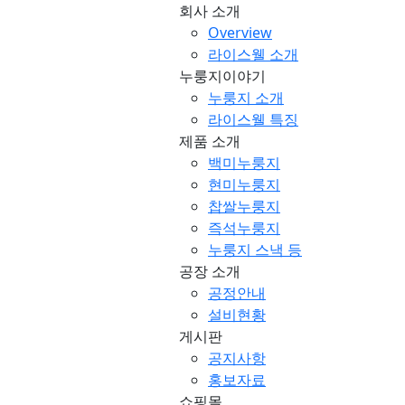
회사 소개
Overview
라이스웰 소개
누룽지이야기
누룽지 소개
라이스웰 특징
제품 소개
백미누룽지
현미누룽지
찹쌀누룽지
즉석누룽지
누룽지 스낵 등
공장 소개
공정안내
설비현황
게시판
공지사항
홍보자료
쇼핑몰