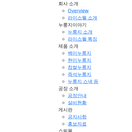
회사 소개
Overview
라이스웰 소개
누룽지이야기
누룽지 소개
라이스웰 특징
제품 소개
백미누룽지
현미누룽지
찹쌀누룽지
즉석누룽지
누룽지 스낵 등
공장 소개
공정안내
설비현황
게시판
공지사항
홍보자료
쇼핑몰