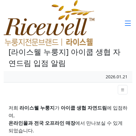
[라이스웰 누룽지] 아이쿱 생협 자
연드림 입점 알림
페이지 정보
작성일
2026.01.21
본문
저희
라이스웰 누룽지
가
아이쿱 생협 자연드림
에 입점하
여,
온라인몰과 전국 오프라인 매장
에서 만나보실 수 있게
되었습니다.