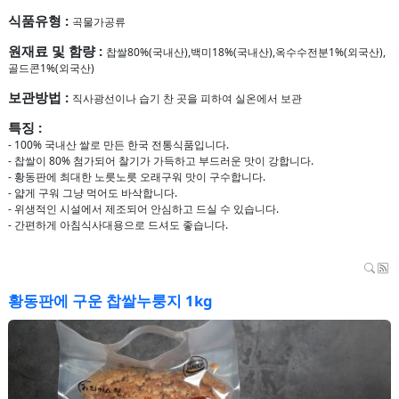
식품유형 :
곡물가공류
원재료 및 함량 :
찹쌀80%(국내산),백미18%(국내산),옥수수전분1%(외국산),
골드콘1%(외국산)
보관방법 :
직사광선이나 습기 찬 곳을 피하여 실온에서 보관
특징 :
- 100% 국내산 쌀로 만든 한국 전통식품입니다.
- 찹쌀이 80% 첨가되어 찰기가 가득하고 부드러운 맛이 강합니다.
- 황동판에 최대한 노릇노릇 오래구워 맛이 구수합니다.
- 얇게 구워 그냥 먹어도 바삭합니다.
- 위생적인 시설에서 제조되어 안심하고 드실 수 있습니다.
- 간편하게 아침식사대용으로 드셔도 좋습니다.
검색
R
황동판에 구운 찹쌀누룽지 1kg