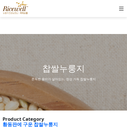
찹쌀누룽지
쫀득한 풍미가 살아있는, 정성 가득 찹쌀누룽지
Product Category
황동판에 구운 찹쌀누룽지