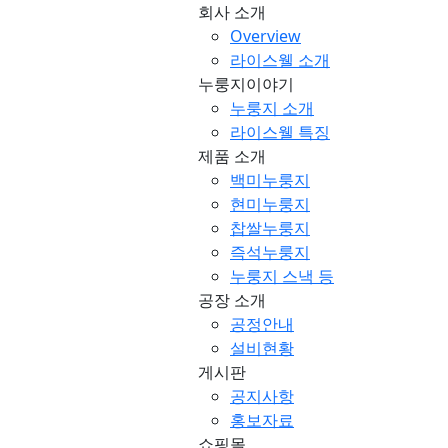
회사 소개
Overview
라이스웰 소개
누룽지이야기
누룽지 소개
라이스웰 특징
제품 소개
백미누룽지
현미누룽지
찹쌀누룽지
즉석누룽지
누룽지 스낵 등
공장 소개
공정안내
설비현황
게시판
공지사항
홍보자료
쇼핑몰